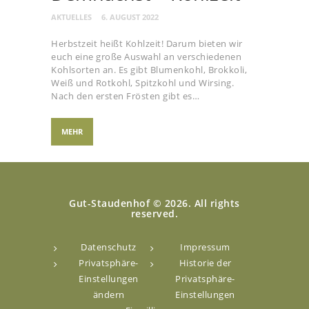
AKTUELLES
6. AUGUST 2022
Herbstzeit heißt Kohlzeit! Darum bieten wir
euch eine große Auswahl an verschiedenen
Kohlsorten an. Es gibt Blumenkohl, Brokkoli,
Weiß und Rotkohl, Spitzkohl und Wirsing.
Nach den ersten Frösten gibt es…
MEHR
Gut-Staudenhof © 2026. All rights
reserved.
Datenschutz
Impressum
Privatsphäre-
Historie der
Einstellungen
Privatsphäre-
ändern
Einstellungen