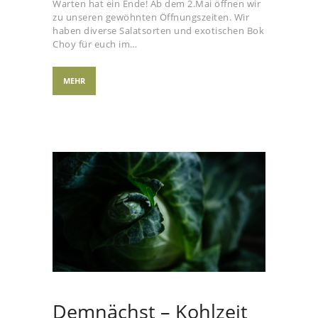
Warten hat ein Ende! Ab dem 2.Mai öffnen wir
zu unseren gewöhnten Öffnungszeiten. Wir
haben diverse Salatsorten und exotischen Bok
Choy für euch im…
MEHR
Demnächst – Kohlzeit