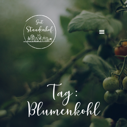
STARTSEITE
ÜBER UNS
PROJEKTE & KURSE
AKTUELLES
KONTAKT
Tag:
Blumenkohl