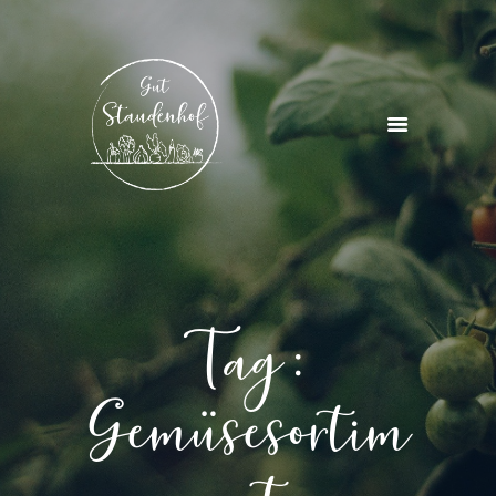
STARTSEITE
ÜBER UNS
PROJEKTE & KURSE
AKTUELLES
KONTAKT
Tag:
Gemüsesortim