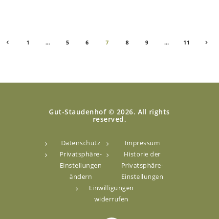
Seitennummerierung
PAGE
1
…
<
PAGE
5
PAGE
6
PAGE
7
PAGE
8
PAGE
9
…
PAGE
11
der
Beiträge
Gut-Staudenhof © 2026. All rights
reserved.
Datenschutz
Impressum
Privatsphäre-
Historie der
Einstellungen
Privatsphäre-
ändern
Einstellungen
Einwilligungen
widerrufen