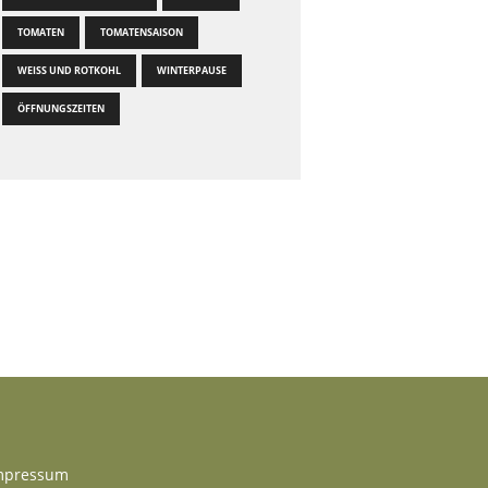
TOMATEN
TOMATENSAISON
WEISS UND ROTKOHL
WINTERPAUSE
ÖFFNUNGSZEITEN
mpressum