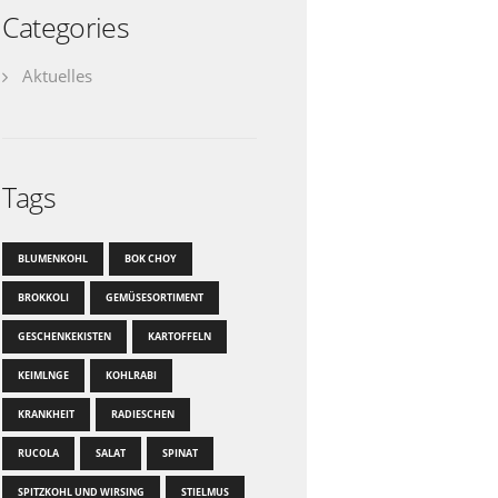
Categories
Aktuelles
Tags
BLUMENKOHL
BOK CHOY
BROKKOLI
GEMÜSESORTIMENT
GESCHENKEKISTEN
KARTOFFELN
KEIMLNGE
KOHLRABI
KRANKHEIT
RADIESCHEN
RUCOLA
SALAT
SPINAT
SPITZKOHL UND WIRSING
STIELMUS