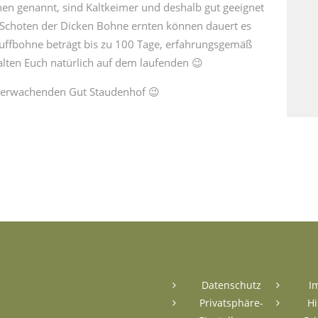
en genannt, sind Kaltkeimer und deshalb gut geeignet
en Schoten der Dicken Bohne ernten können dauert es
uffbohne beträgt bis zu 100 Tage, erfahrungsgemäß
alten Euch natürlich auf dem laufenden 😉
 erwachenden Gut Staudenhof 😉
Datenschutz
I
Privatsphäre-
Hi