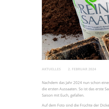
AKTUELLES
2. FEBRUAR 2024
Nachdem das Jahr 2024 nun schon einen M
die ersten Aussaaten. So ist das erste S
Saison mit Euch, gefallen.
Auf dem Foto sind die Früchte der Dicke