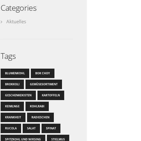
Categories
Aktuelles
Tags
BLUMENKOHL
BOK CHOY
BROKKOLI
GEMÜSESORTIMENT
GESCHENKEKISTEN
KARTOFFELN
KEIMLNGE
KOHLRABI
KRANKHEIT
RADIESCHEN
RUCOLA
SALAT
SPINAT
SPITZKOHL UND WIRSING
STIELMUS