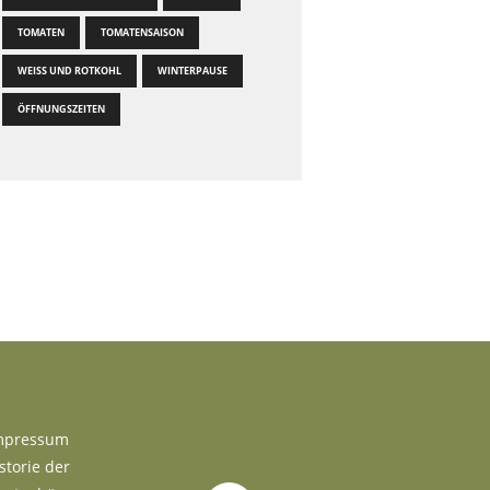
TOMATEN
TOMATENSAISON
WEISS UND ROTKOHL
WINTERPAUSE
ÖFFNUNGSZEITEN
mpressum
storie der