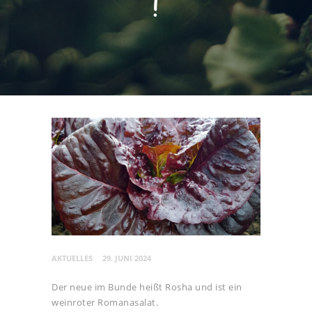
!
AKTUELLES
29. JUNI 2024
Der neue im Bunde heißt Rosha und ist ein
weinroter Romanasalat.