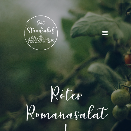
STARTSEITE
ÜBER UNS
PROJEKTE & KURSE
AKTUELLES
KONTAKT
Roter
Romanasalat