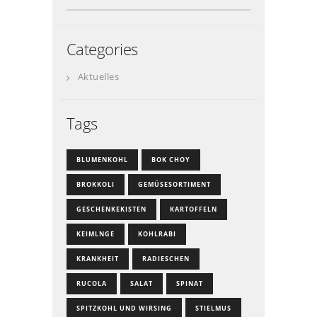
Categories
Aktuelles
Tags
BLUMENKOHL
BOK CHOY
BROKKOLI
GEMÜSESORTIMENT
GESCHENKEKISTEN
KARTOFFELN
KEIMLNGE
KOHLRABI
KRANKHEIT
RADIESCHEN
RUCOLA
SALAT
SPINAT
SPITZKOHL UND WIRSING
STIELMUS