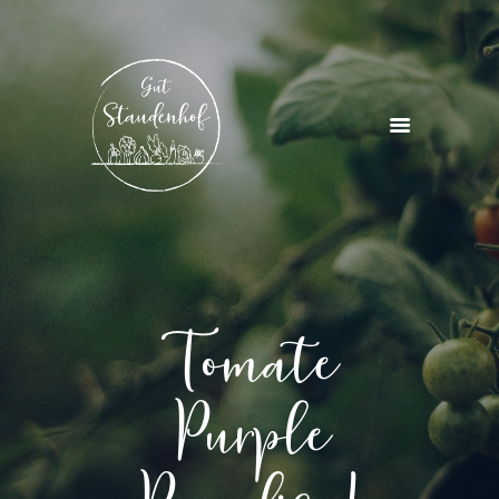
STARTSEITE
ÜBER UNS
PROJEKTE & KURSE
AKTUELLES
KONTAKT
Tomate
Purple