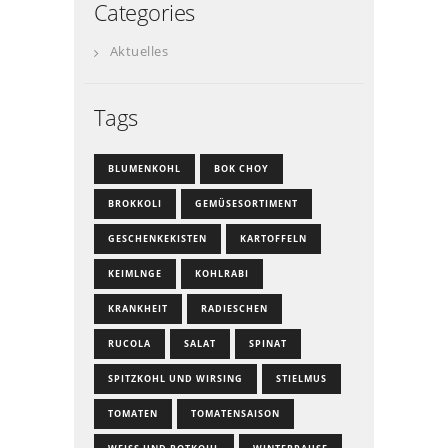
Categories
Aktuelles
Tags
BLUMENKOHL
BOK CHOY
BROKKOLI
GEMÜSESORTIMENT
GESCHENKEKISTEN
KARTOFFELN
KEIMLNGE
KOHLRABI
KRANKHEIT
RADIESCHEN
RUCOLA
SALAT
SPINAT
SPITZKOHL UND WIRSING
STIELMUS
TOMATEN
TOMATENSAISON